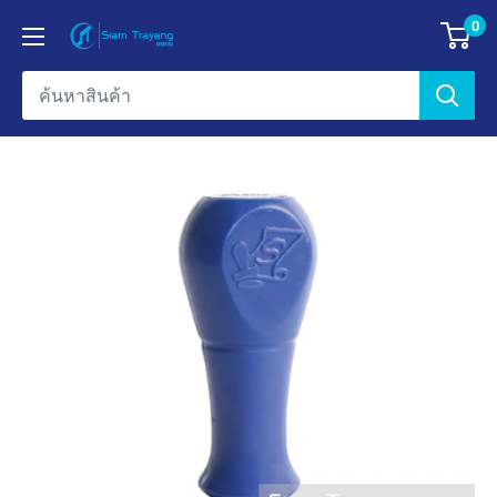
ข้าม
0
ข้อมูล
ไป
บริษัท
ยัง
สยาม
เนื้อหา
ตรายาง
เอ็น
เตอร์
ไพรส์
จำกัด