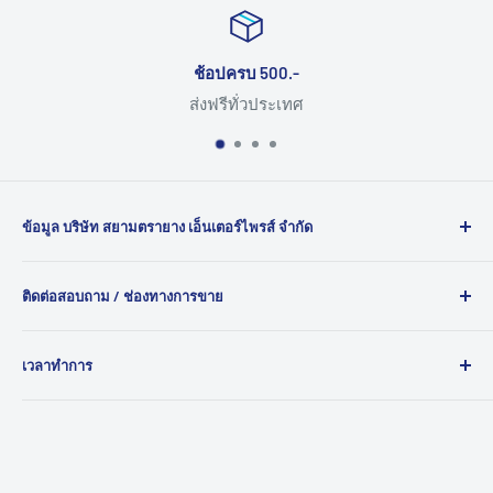
ช้อปครบ 500.-
ส่งฟรีทั่วประเทศ
ข้อมูล บริษัท สยามตรายาง เอ็นเตอร์ไพรส์ จำกัด
ยินดีต้อนรับสู่ สยามตรายาง ผู้นำด้านการผลิต ตรายาง และ
ติดต่อสอบถาม / ช่องทางการขาย
ตรายางหมึกใน ตัว คุณภาพสูงสำหรับทุกความต้องการของ
คุณ ด้วยประสบการณ์กว่า 30 ปี เรามุ่งมั่นให้บริการตรายางทุก
120/1087 ถ.บอนด์สตรีท ต.บางพูด อ.ปากเกร็ด จ.นนทบุรี
ประเภท เช่นตรายางหน่วยราชการ ตรายางบริษัท ตรายางโรง
เวลาทำการ
11120
พยาบาล ที่ไม่เพียงแต่สวยงามแต่ยังทนทานและราคาเหมาะ
เบอร์โทร : 02-077-9773
จันทร์-เสาร์ 9:00-18:00 น.
สม
ปิดทำการในวันอาทิตย์และวันหยุดนักขัตฤกษ์
Line ID : @SiamTrayang
Email : siamtrayang@hotmail.com