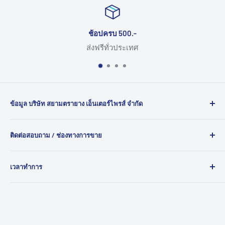
ช้อปครบ 500.-
ส่งฟรีทั่วประเทศ
ข้อมูล บริษัท สยามตรายาง เอ็นเตอร์ไพรส์ จำกัด
ยินดีต้อนรับสู่ สยามตรายาง ผู้นำด้านการผลิต ตรายาง และ
ติดต่อสอบถาม / ช่องทางการขาย
ตรายางหมึกใน ตัว คุณภาพสูงสำหรับทุกความต้องการของ
คุณ ด้วยประสบการณ์กว่า 30 ปี เรามุ่งมั่นให้บริการตรายางทุก
120/1087 ถ.บอนด์สตรีท ต.บางพูด อ.ปากเกร็ด จ.นนทบุรี
ประเภท เช่นตรายางหน่วยราชการ ตรายางบริษัท ตรายางโรง
เวลาทำการ
11120
พยาบาล ที่ไม่เพียงแต่สวยงามแต่ยังทนทานและราคาเหมาะ
เบอร์โทร : 02-077-9773
จันทร์-เสาร์ 9:00-18:00 น.
สม
ปิดทำการในวันอาทิตย์และวันหยุดนักขัตฤกษ์
Line ID : @SiamTrayang
Email : siamtrayang@hotmail.com