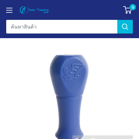
ข้าม
0
ข้อมูล
ไป
บริษัท
ยัง
สยาม
เนื้อหา
ตรายาง
เอ็น
เตอร์
ไพรส์
จำกัด