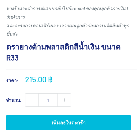
ทางร้านจะทำการส่งแบบกลับไปยัง email ของคุณลูกค้าภายใน 1
วันทำการ
และจะรอการคอนเฟิร์มแบบจากคุณลูกค้าก่อนการผลิตสินค้าทุก
ชิ้นค่ะ
ตรายางด้ามพลาสติกสีน้ำเงิน ขนาด
R33
ราคา
215.00 ฿
ราคา:
ขาย
จำนวน:
เพิ่มลงในตะกร้า