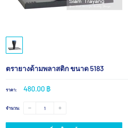
ตรายางด้ามพลาสติก ขนาด 5183
ราคา
480.00 ฿
ราคา:
ขาย
จำนวน: