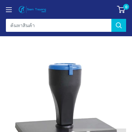
ข้าม
0
ข้อมูล
ไป
บริษัท
ยัง
สยาม
เนื้อหา
ตรายาง
เอ็น
เตอร์
ไพรส์
จำกัด