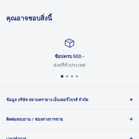
คุณอาจชอบสิ่งนี้
ช้อปครบ 500.-
ส่งฟรีทั่วประเทศ
ข้อมูล บริษัท สยามตรายาง เอ็นเตอร์ไพรส์ จำกัด
ยินดีต้อนรับสู่ สยามตรายาง ผู้นำด้านการผลิต ตรายาง และ
ติดต่อสอบถาม / ช่องทางการขาย
ตรายางหมึกใน ตัว คุณภาพสูงสำหรับทุกความต้องการของ
คุณ ด้วยประสบการณ์กว่า 30 ปี เรามุ่งมั่นให้บริการตรายางทุก
120/1087 ถ.บอนด์สตรีท ต.บางพูด อ.ปากเกร็ด จ.นนทบุรี
ประเภท เช่นตรายางหน่วยราชการ ตรายางบริษัท ตรายางโรง
เวลาทำการ