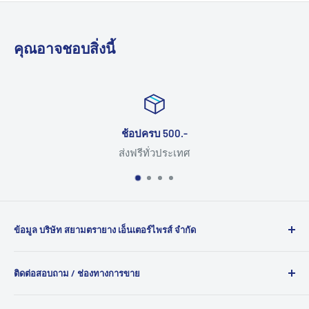
คุณอาจชอบสิ่งนี้
ช้อปครบ 500.-
ส่งฟรีทั่วประเทศ
ข้อมูล บริษัท สยามตรายาง เอ็นเตอร์ไพรส์ จำกัด
ยินดีต้อนรับสู่ สยามตรายาง ผู้นำด้านการผลิต ตรายาง และ
ติดต่อสอบถาม / ช่องทางการขาย
ตรายางหมึกใน ตัว คุณภาพสูงสำหรับทุกความต้องการของ
คุณ ด้วยประสบการณ์กว่า 30 ปี เรามุ่งมั่นให้บริการตรายางทุก
120/1087 ถ.บอนด์สตรีท ต.บางพูด อ.ปากเกร็ด จ.นนทบุรี