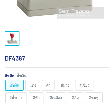
DF4367
สีหมึก:
น้ำเงิน
น้ำเงิน
แดง
ดำ
สีม่วง
สีเขียว
สีน้ำตาล
สีฟ้า
สีเหลือง
สีส้ม
สีชมพู