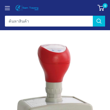
ข้าม
0
ข้อมูล
ไป
บริษัท
ยัง
สยาม
เนื้อหา
ตรายาง
เอ็น
เตอร์
ไพรส์
จำกัด