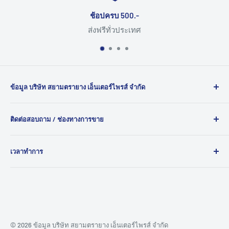
ช้อปครบ 500.-
ส่งฟรีทั่วประเทศ
ข้อมูล บริษัท สยามตรายาง เอ็นเตอร์ไพรส์ จำกัด
ยินดีต้อนรับสู่ สยามตรายาง ผู้นำด้านการผลิต ตรายาง และ
ติดต่อสอบถาม / ช่องทางการขาย
ตรายางหมึกใน ตัว คุณภาพสูงสำหรับทุกความต้องการของ
คุณ ด้วยประสบการณ์กว่า 30 ปี เรามุ่งมั่นให้บริการตรายางทุก
120/1087 ถ.บอนด์สตรีท ต.บางพูด อ.ปากเกร็ด จ.นนทบุรี
ประเภท เช่นตรายางหน่วยราชการ ตรายางบริษัท ตรายางโรง
เวลาทำการ
11120
พยาบาล ที่ไม่เพียงแต่สวยงามแต่ยังทนทานและราคาเหมาะ
เบอร์โทร : 02-077-9773
จันทร์-เสาร์ 9:00-18:00 น.
สม
ปิดทำการในวันอาทิตย์และวันหยุดนักขัตฤกษ์
Line ID : @SiamTrayang
Email : siamtrayang@hotmail.com
© 2026 ข้อมูล บริษัท สยามตรายาง เอ็นเตอร์ไพรส์ จำกัด