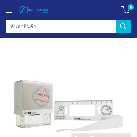
ข้าม
0
ข้อมูล
ไป
บริษัท
ยัง
สยาม
เนื้อหา
ตรายาง
เอ็น
เตอร์
ไพรส์
จำกัด