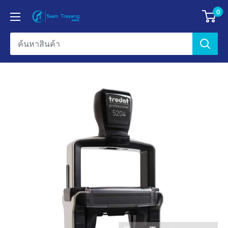
ข้าม
0
ข้อมูล
ไป
บริษัท
ยัง
สยาม
เนื้อหา
ตรายาง
เอ็น
เตอร์
ไพรส์
จำกัด